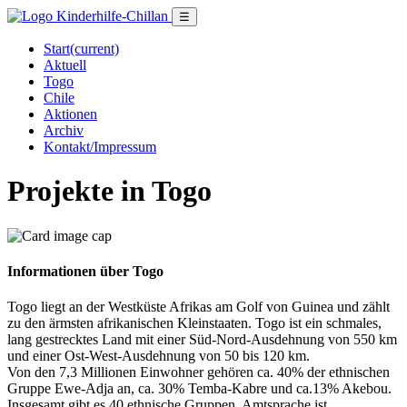
☰
Start
(current)
Aktuell
Togo
Chile
Aktionen
Archiv
Kontakt/Impressum
Projekte in Togo
Informationen über Togo
Togo liegt an der Westküste Afrikas am Golf von Guinea und zählt
zu den ärmsten afrikanischen Kleinstaaten. Togo ist ein schmales,
lang gestrecktes Land mit einer Süd-Nord-Ausdehnung von 550 km
und einer Ost-West-Ausdehnung von 50 bis 120 km.
Von den 7,3 Millionen Einwohner gehören ca. 40% der ethnischen
Gruppe Ewe-Adja an, ca. 30% Temba-Kabre und ca.13% Akebou.
Insgesamt gibt es 40 ethnische Gruppen. Amtsprache ist