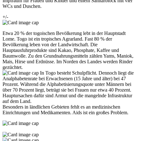
Impfraum für Frauen und Kinder und einem Sanitärblock mit vier
WCs und Duschen.
+/-
Etwa 20 % der togoischen Bevölkerung lebt in der Hauptstadt
Lome. Togo ist ein tropisches Agrarland. Fast 80 % der
Bevölkerung leben von der Landwirtschaft. Die
Hauptausfuhrprodukte sind Kakao, Phosphate, Kaffee und
Baumwolle. Zu den Grundnahrungsmitteln zählen Yams, Maniok,
Mais, Hirse und Erdnüsse. Im Norden des Landes werden Rinder
gezüchtet.
In Togo besteht Schulpflicht. Dennoch liegt die
Analphabetenrate bei Erwachsenen (15 Jahre und älter) bei 47
Prozent. Während die Alphabetisierungsquote unter Männern bei
über 70 Prozent liegt, beträgt sie bei Frauen nur etwa 40 Prozent.
Hauptursachen dafür sind Armut und die mangelnde Infrastruktur
auf dem Land.
Besonders in ländlichen Gebieten fehlt es an medizinischen
Einrichtungen und Medikamenten. Aids ist ein großes Problem.