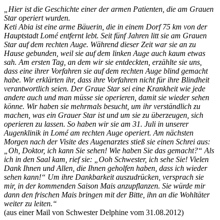
„Hier ist die Geschichte einer der armen Patienten, die am Grauen
Star operiert wurden.
Keti Abia ist eine arme Bäuerin, die in einem Dorf 75 km von der
Hauptstadt Lomé entfernt lebt. Seit fünf Jahren litt sie am Grauen
Star auf dem rechten Auge. Während dieser Zeit war sie an zu
Hause gebunden, weil sie auf dem linken Auge auch kaum etwas
sah. Am ersten Tag, an dem wir sie entdeckten, erzählte sie uns,
dass eine ihrer Vorfahren sie auf dem rechten Auge blind gemacht
habe. Wir erklärten ihr, dass ihre Vorfahren nicht für ihre Blindheit
verantwortlich seien. Der Graue Star sei eine Krankheit wie jede
andere auch und man müsse sie operieren, damit sie wieder sehen
könne. Wir haben sie mehrmals besucht, um ihr verständlich zu
machen, was ein Grauer Star ist und um sie zu überzeugen, sich
operieren zu lassen. So haben wir sie am 31. Juli in unserer
Augenklinik in Lomé am rechten Auge operiert. Am nächsten
Morgen nach der Visite des Augenarztes stieß sie einen Schrei aus:
„Oh, Doktor, ich kann Sie sehen! Wie haben Sie das gemacht?“ Als
ich in den Saal kam, rief sie: „Ooh Schwester, ich sehe Sie! Vielen
Dank Ihnen und Allen, die Ihnen geholfen haben, dass ich wieder
sehen kann!“ Um ihre Dankbarkeit auszudrücken, versprach sie
mir, in der kommenden Saison Mais anzupflanzen. Sie würde mir
dann den frischen Mais bringen mit der Bitte, ihn an die Wohltäter
weiter zu leiten.“
(aus einer Mail von Schwester Delphine vom 31.08.2012)