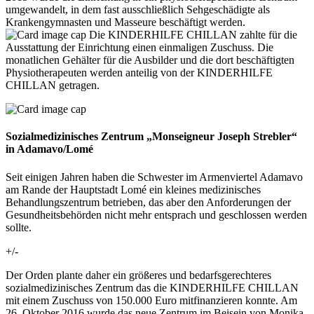
umgewandelt, in dem fast ausschließlich Sehgeschädigte als
Krankengymnasten und Masseure beschäftigt werden.
Die KINDERHILFE CHILLAN zahlte für die
Ausstattung der Einrichtung einen einmaligen Zuschuss. Die
monatlichen Gehälter für die Ausbilder und die dort beschäftigten
Physiotherapeuten werden anteilig von der KINDERHILFE
CHILLAN getragen.
Sozialmedizinisches Zentrum „Monseigneur Joseph Strebler“
in Adamavo/Lomé
Seit einigen Jahren haben die Schwester im Armenviertel Adamavo
am Rande der Hauptstadt Lomé ein kleines medizinisches
Behandlungszentrum betrieben, das aber den Anforderungen der
Gesundheitsbehörden nicht mehr entsprach und geschlossen werden
sollte.
+/-
Der Orden plante daher ein größeres und bedarfsgerechteres
sozialmedizinisches Zentrum das die KINDERHILFE CHILLAN
mit einem Zuschuss von 150.000 Euro mitfinanzieren konnte. Am
26. Oktober 2016 wurde das neue Zentrum im Beisein von Monika